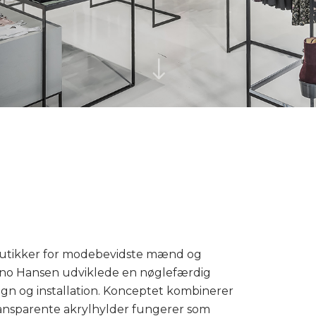
"
butikker for modebevidste mænd og
Bruno Hansen udviklede en nøglefærdig
sign og installation. Konceptet kombinerer
ransparente akrylhylder fungerer som